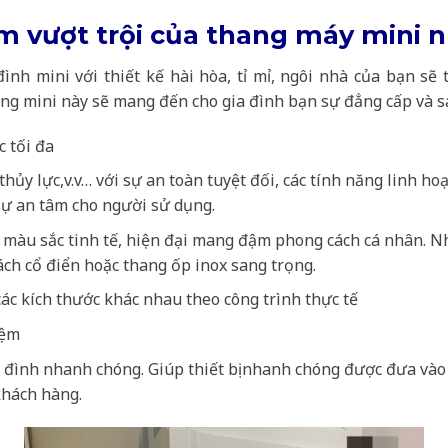
m vượt trội của thang máy mini 
nh mini với thiết kế hài hòa, tỉ mỉ, ngôi nhà của bạn sẽ 
g mini này sẽ mang đến cho gia đình bạn sự đẳng cấp và s
c tối đa
thủy lực,v.v… với sự an toàn tuyệt đối, các tính năng linh h
sự an tâm cho người sử dụng.
àu sắc tinh tế, hiện đại mang đậm phong cách cá nhân. Nh
h cổ điển hoặc thang ốp inox sang trọng.
ác kích thước khác nhau theo công trình thực tế
iệm
a đình nhanh chóng. Giúp thiết bị nhanh chóng được đưa và
khách hàng.