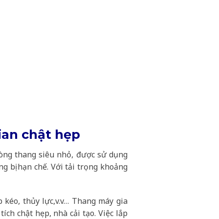
ian chật hẹp
dòng thang siêu nhỏ, được sử dụng
g bị hạn chế. Với tải trọng khoảng
 kéo, thủy lực,v.v… Thang máy gia
ch chật hẹp, nhà cải tạo. Việc lắp