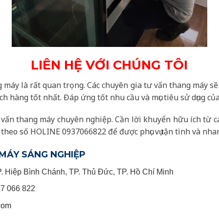
LIÊN HỆ VỚI CHÚNG TÔI
g máy là rất quan trọng. Các chuyên gia tư vấn thang máy sẽ 
ch hàng tốt nhất. Đáp ứng tốt nhu cầu và mục tiêu sử dụng củ
vấn thang máy chuyên nghiệp. Cần lời khuyển hữu ích từ c
ôi theo số HOLINE 0937066822 để được phục vụ tận tình và nh
MÁY SÁNG NGHIỆP
P. Hiệp Bình Chánh, TP. Thủ Đức, TP. Hồ Chí Minh
37 066 822
com