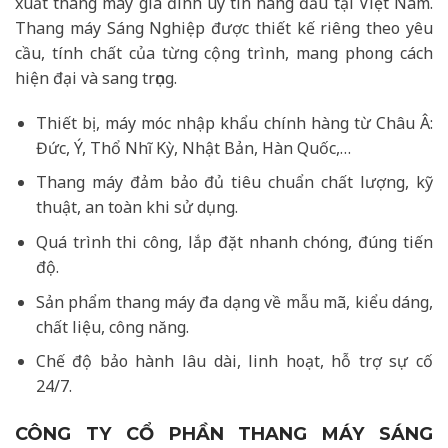
xuất thang may gia đình uy tín hàng đầu tại Việt Nam.
Thang máy Sáng Nghiệp được thiết kế riêng theo yêu
cầu, tính chất của từng cộng trình, mang phong cách
hiện đại và sang trọng.
Thiết bị, máy móc nhập khẩu chính hàng từ Châu Â:
Đức, Ý, Thổ Nhĩ Kỳ, Nhật Bản, Hàn Quốc,…
Thang máy đảm bảo đủ tiêu chuẩn chất lượng, kỹ
thuật, an toàn khi sử dụng.
Quá trình thi công, lắp đặt nhanh chóng, đúng tiến
độ.
Sản phẩm thang máy đa dạng về mẫu mã, kiểu dáng,
chất liệu, công năng.
Chế độ bảo hành lâu dài, linh hoạt, hỗ trợ sự cố
24/7.
CÔNG TY CỔ PHẦN THANG MÁY SÁNG