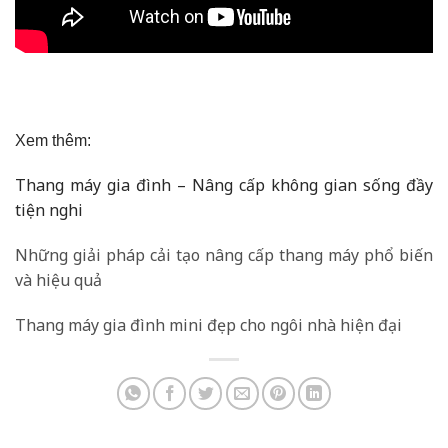
Xem thêm:
Thang máy gia đình – Nâng cấp không gian sống đầy
tiện nghi
Những giải pháp cải tạo nâng cấp thang máy phổ biến
và hiệu quả
Thang máy gia đình mini đẹp cho ngôi nhà hiện đại