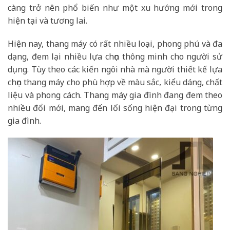
càng trở nên phổ biến như một xu hướng mới trong
hiện tại và tương lai.
Hiện nay, thang máy có rất nhiều loại, phong phú và đa
dạng, đem lại nhiều lựa chọn thông minh cho người sử
dụng. Tùy theo các kiến ngôi nhà mà người thiết kế lựa
chọn thang máy cho phù hợp về màu sắc, kiểu dáng, chất
liệu và phong cách. Thang máy gia đình đang đem theo
nhiều đổi mới, mang đến lối sống hiện đại trong từng
gia đình.