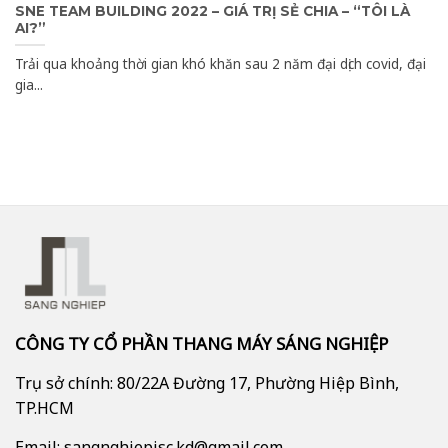
SNE TEAM BUILDING 2022 – GIÁ TRỊ SẺ CHIA – “TÔI LÀ
AI?”
Trải qua khoảng thời gian khó khăn sau 2 năm đại dịch covid, đại
gia...
CÔNG TY CỔ PHẦN THANG MÁY SÁNG NGHIỆP
Trụ sở chính: 80/22A Đường 17, Phường Hiệp Bình,
TP.HCM
Email: sangnghiepjsc.kd@gmail.com