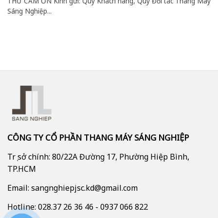
THƯ CẢM ƠN Kính gửi: Quý Khách hàng, Quý Đối tác Thang Máy
Sáng Nghiệp...
CÔNG TY CỔ PHẦN THANG MÁY SÁNG NGHIỆP
Trụ sở chính: 80/22A Đường 17, Phường Hiệp Bình,
TP.HCM
Email: sangnghiepjsc.kd@gmail.com
Hotline: 028.37 26 36 46 - 0937 066 822