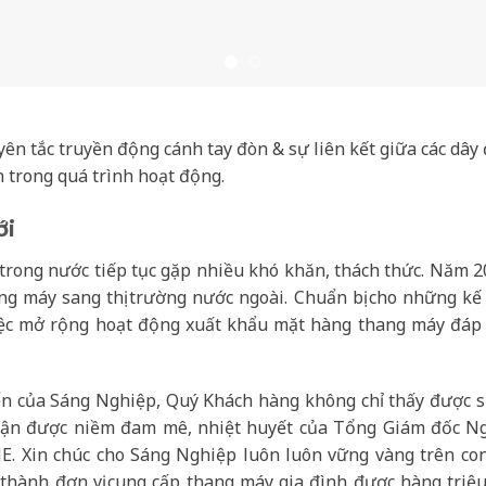
ên tắc truyền động cánh tay đòn & sự liên kết giữa các dây 
 trong quá trình hoạt động.
ới
& trong nước tiếp tục gặp nhiều khó khăn, thách thức. Năm
ng máy sang thị trường nước ngoài. Chuẩn bị cho những kế 
iệc mở rộng hoạt động xuất khẩu mặt hàng thang máy đáp
n của Sáng Nghiệp, Quý Khách hàng không chỉ thấy được sự
hận được niềm đam mê, nhiệt huyết của Tổng Giám đốc N
. Xin chúc cho Sáng Nghiệp luôn luôn vững vàng trên con
rở thành đơn vị cung cấp thang máy gia đình được hàng triệ