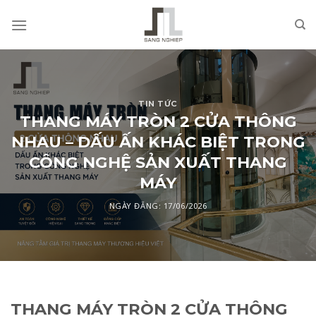
Skip
to
content
TIN TỨC
THANG MÁY TRÒN 2 CỬA THÔNG
NHAU – DẤU ẤN KHÁC BIỆT TRONG
CÔNG NGHỆ SẢN XUẤT THANG
MÁY
NGÀY ĐĂNG:
17/06/2026
THANG MÁY TRÒN 2 CỬA THÔNG