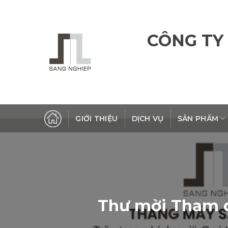
Skip
to
content
CÔNG TY
GIỚI THIỆU
DỊCH VỤ
SẢN PHẨM
Thư mời Tham q