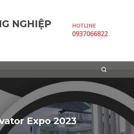
NG NGHIỆP
HOTLINE
0937066822
vator Expo 2023