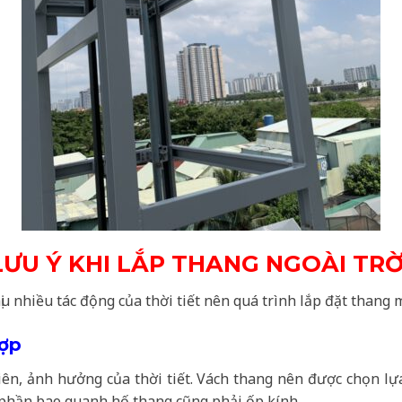
LƯU Ý KHI LẮP THANG NGOÀI TRỜ
hịu nhiều tác động của thời tiết nên quá trình lắp đặt thang
hợp
iên, ảnh hưởng của thời tiết. Vách thang nên được chọn lự
ì phần bao quanh hố thang cũng phải ốp kính.