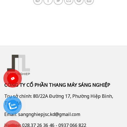
CÔNG TY CỔ PHẦN THANG MÁY SÁNG NGHIỆP
Trụ sở chính: 80/22A Đường 17, Phường Hiệp Bình,
TP.HCM
Email: sangnghiepjsc.kd@gmail.com
Hotline: 028.37 26 36 46 - 0937 066 822