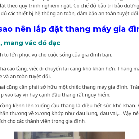
đặt theo quy trình nghiêm ngặt. Có chế độ bảo trì bảo dưỡn
 đủ các thiết bị, hệ thống an toàn, đảm bảo an toàn tuyệt đố
 sao nên lắp đặt thang máy gia đì
ại, mang vác đồ đạc
h to lớn phục vụ cho cuộc sống của gia đình bạn.
hà cao tầng, việc di chuyển lại càng khó khăn hơn. Thang m
 và an toàn tuyệt đối.
ai cũng cần phải sở hữu một chiếc thang máy gia đình. Trá
ập vào tay vịn hay cạnh đầu thang rất nguy hiểm.
 cồng kềnh lên xuống cầu thang là điều hết sức khó khăn.
chấn thương về xương khớp như đau lưng, đau vai,… Vậy nê
ích cho các thành viên trong gia đình.