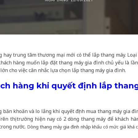
g hay trung tâm thương mại mới có thể lắp thang máy. Loại
hách hàng muốn lắp đặt thang máy gia đình chủ yếu là lần
t lớn cho việc cân nhắc lựa chọn lắp thang máy gia đình.
ách hàng khi quyết định lắp than
 băn khoăn và lo lắng khi quyết định mua thang máy gia đì
rị. Trên thị trường hiện nay có 2 dòng thang máy để khách 
trong nước.
Dòng thang máy gia đình nhập khẩu có mức giá khá cao